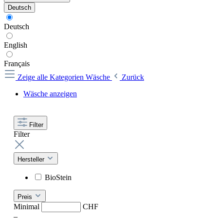
Deutsch
Deutsch
English
Français
Zeige alle Kategorien
Wäsche
Zurück
Wäsche anzeigen
Filter
Filter
Hersteller
BioStein
Preis
Minimal
CHF
–