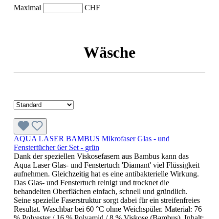
Maximal
CHF
Wäsche
AQUA LASER BAMBUS Mikrofaser Glas - und
Fenstertücher 6er Set - grün
Dank der speziellen Viskosefasern aus Bambus kann das
Aqua Laser Glas- und Fenstertuch 'Diamant' viel Flüssigkeit
aufnehmen. Gleichzeitig hat es eine antibakterielle Wirkung.
Das Glas- und Fenstertuch reinigt und trocknet die
behandelten Oberflächen einfach, schnell und gründlich.
Seine spezielle Faserstruktur sorgt dabei für ein streifenfreies
Resultat. Waschbar bei 60 °C ohne Weichspüler. Material: 76
% Polyester / 16 % Polyamid / 8 % Viskose (Bambus). Inhalt: